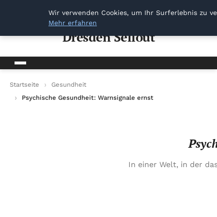
Dresden Sellout
Wir verwenden Cookies, um Ihr Surferlebnis zu ve
Mehr erfahren
Dresden Sellout
Startseite
Gesundheit
Psychische Gesundheit: Warnsignale ernst nehmen
Psych
In einer Welt, in der 