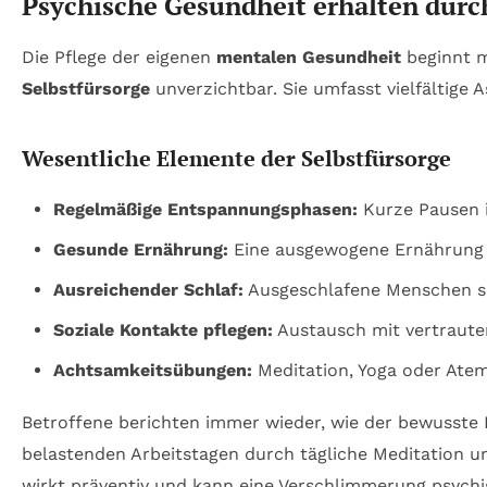
Psychische Gesundheit erhalten durch
Die Pflege der eigenen
mentalen Gesundheit
beginnt m
Selbstfürsorge
unverzichtbar. Sie umfasst vielfältige 
Wesentliche Elemente der Selbstfürsorge
Regelmäßige Entspannungsphasen:
Kurze Pausen i
Gesunde Ernährung:
Eine ausgewogene Ernährung un
Ausreichender Schlaf:
Ausgeschlafene Menschen si
Soziale Kontakte pflegen:
Austausch mit vertrauten
Achtsamkeitsübungen:
Meditation, Yoga oder Ate
Betroffene berichten immer wieder, wie der bewusste Fo
belastenden Arbeitstagen durch tägliche Meditation 
wirkt präventiv und kann eine Verschlimmerung psych