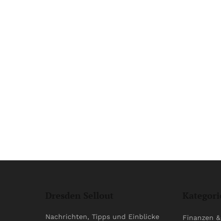
Dresden Sellout
Kategori
Nachrichten, Tipps und Einblicke
Finanzen &