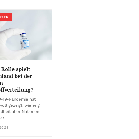
HTEN
Rolle spielt
land bei der
en
ffverteilung?
D-19-Pandemie hat
voll gezeigt, wie eng
dheit aller Nationen
der…
 2025