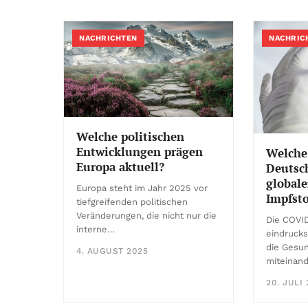
NACHRICHTEN
NACHRIC
Welche politischen
Entwicklungen prägen
Welche 
Europa aktuell?
Deutsch
global
Europa steht im Jahr 2025 vor
Impfsto
tiefgreifenden politischen
Veränderungen, die nicht nur die
Die COVI
interne…
eindrucks
die Gesun
4. AUGUST 2025
miteinan
20. JULI