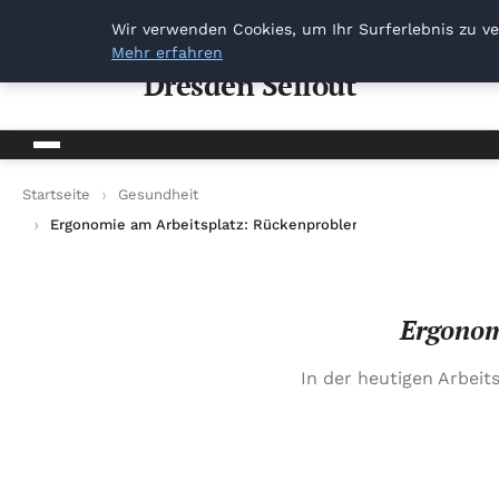
Dresden Sellout
Wir verwenden Cookies, um Ihr Surferlebnis zu ve
Mehr erfahren
Dresden Sellout
Startseite
Gesundheit
Ergonomie am Arbeitsplatz: Rückenprobleme vermeiden
Ergonom
In der heutigen Arbeit