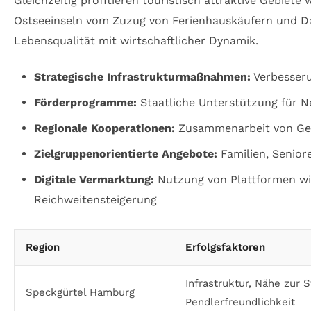
Gleichzeitig profitieren touristisch attraktive Gebiete
Ostseeinseln vom Zuzug von Ferienhauskäufern und D
Lebensqualität mit wirtschaftlicher Dynamik.
Strategische Infrastrukturmaßnahmen:
Verbesseru
Förderprogramme:
Staatliche Unterstützung für 
Regionale Kooperationen:
Zusammenarbeit von Gem
Zielgruppenorientierte Angebote:
Familien, Senior
Digitale Vermarktung:
Nutzung von Plattformen w
Reichweitensteigerung
Region
Erfolgsfaktoren
Infrastruktur, Nähe zur S
Speckgürtel Hamburg
Pendlerfreundlichkeit