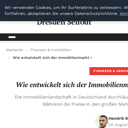
Dresden Sellout
Wir verwenden Cookies, um Ihr Surferlebnis zu verbessern. W
fortfahren, akzeptieren Sie unsere Datenschutzrichtlinie.
Meh
Dresden Sellout
Startseite
Finanzen & Immobilien
Wie entwickelt sich der Immobilienmarkt in ländlichen Regio
FINANZEN & IMMO
Wie entwickelt sich der Immobilienm
Die Immobilienlandschaft in Deutschland durchlä
Während die Preise in den großen Met
Hendrik 
20. August