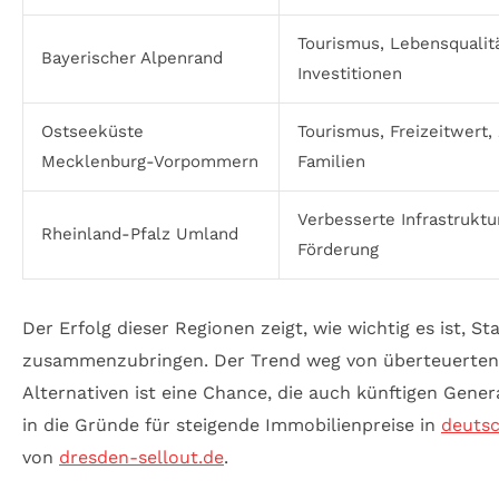
Tourismus, Lebensqualitä
Bayerischer Alpenrand
Investitionen
Ostseeküste
Tourismus, Freizeitwert,
Mecklenburg-Vorpommern
Familien
Verbesserte Infrastruktur
Rheinland-Pfalz Umland
Förderung
Der Erfolg dieser Regionen zeigt, wie wichtig es ist, St
zusammenzubringen. Der Trend weg von überteuerten s
Alternativen ist eine Chance, die auch künftigen Gene
in die Gründe für steigende Immobilienpreise in
deuts
von
dresden-sellout.de
.