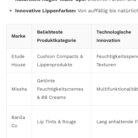
Innovative Lippenfarben:
Von auffällig bis natürlic
Beliebteste
Technologische
Marke
Produktkategorie
Innovation
Etude
Cushion Compacts &
Feuchtigkeitsspe
House
Lippenprodukte
Texturen
Getönte
Missha
Feuchtigkeitscremes
Multifunktionalität
& BB Creams
Banila
Lip Tints & Rouge
Lang anhaltende F
Co