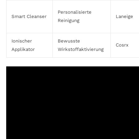
Personalisierte
Smart Cleanser
Laneige
Reinigung
Ionischer
Bewusste
Cosrx
Applikator
Wirkstoffaktivierung