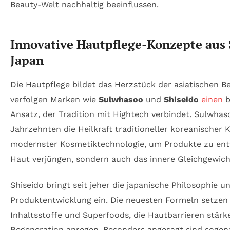
Beauty-Welt nachhaltig beeinflussen.
Innovative Hautpflege-Konzepte aus
Japan
Die Hautpflege bildet das Herzstück der asiatischen B
verfolgen Marken wie
Sulwhasoo
und
Shiseido
einen
b
Ansatz, der Tradition mit Hightech verbindet. Sulwhaso
Jahrzehnten die Heilkraft traditioneller koreanischer 
modernster Kosmetiktechnologie, um Produkte zu entwi
Haut verjüngen, sondern auch das innere Gleichgewich
Shiseido bringt seit jeher die japanische Philosophie un
Produktentwicklung ein. Die neuesten Formeln setzen 
Inhaltsstoffe und Superfoods, die Hautbarrieren stärk
Regeneration anregen. Besonders angesagt sind sogen