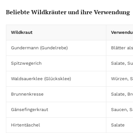
Beliebte Wildkräuter und ihre Verwendung
Wildkraut
Verwendu
Gundermann (Gundelrebe)
Blätter a
Spitzwegerich
Salate, S
Waldsauerklee (Glücksklee)
Würzen, S
Brunnenkresse
Salate, Br
Gänsefingerkraut
Saucen, S
Hirtentäschel
Salate