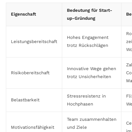
Bedeutung für Start-
Eigenschaft
Be
up-Gründung
Ro
Hohes Engagement
Leistungsbereitschaft
ze
trotz Rückschlägen
Wo
Za
Innovative Wege gehen
Risikobereitschaft
Co
trotz Unsicherheiten
Ma
Stressresistenz in
Fl
Belastbarkeit
Hochphasen
We
Team zusammenhalten
Ce
Motivationsfähigkeit
und Ziele
im