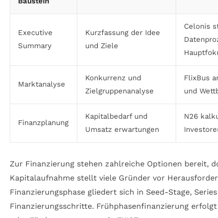
Baustein
Celonis st
Executive
Kurzfassung der Idee
Datenpro
Summary
und Ziele
Hauptfok
Konkurrenz und
FlixBus a
Marktanalyse
Zielgruppenanalyse
und Wett
Kapitalbedarf und
N26 kalku
Finanzplanung
Umsatz erwartungen
Investor
Zur Finanzierung stehen zahlreiche Optionen bereit, d
Kapitalaufnahme stellt viele Gründer vor Herausforder
Finanzierungsphase gliedert sich in Seed-Stage, Series
Finanzierungsschritte. Frühphasenfinanzierung erfolgt