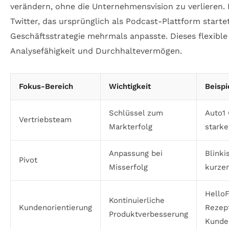
verändern, ohne die Unternehmensvision zu verlieren.
Twitter, das ursprünglich als Podcast-Plattform startet
Geschäftsstrategie mehrmals anpasste. Dieses flexible
Analysefähigkeit und Durchhaltevermögen.
Fokus-Bereich
Wichtigkeit
Beispi
Schlüssel zum
Auto1 
Vertriebsteam
Markterfolg
starke
Anpassung bei
Blinki
Pivot
Misserfolg
kurze
HelloF
Kontinuierliche
Kundenorientierung
Rezep
Produktverbesserung
Kunde