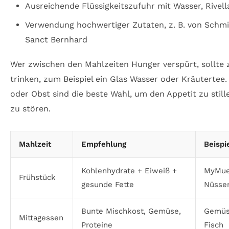
Ausreichende Flüssigkeitszufuhr mit Wasser, Rivel
Verwendung hochwertiger Zutaten, z. B. von Schmi
Sanct Bernhard
Wer zwischen den Mahlzeiten Hunger verspürt, sollte
trinken, zum Beispiel ein Glas Wasser oder Kräutertee
oder Obst sind die beste Wahl, um den Appetit zu stil
zu stören.
Mahlzeit
Empfehlung
Beispi
Kohlenhydrate + Eiweiß +
MyMues
Frühstück
gesunde Fette
Nüsse
Bunte Mischkost, Gemüse,
Gemüse
Mittagessen
Proteine
Fisch