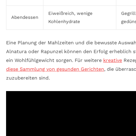
Eiweißreich, wenige
Gegril
Abendessen
Kohlenhydrate
gedün
Eine Planung der Mahlzeiten und die bewusste Auswah
Alnatura oder Rapunzel können den Erfolg erheblich st
ein Wohlfühlgewicht sorgen. Für weitere
kreative
Rezep
diese Sammlung von gesunden Gerichten
, die überras
zuzubereiten sind.