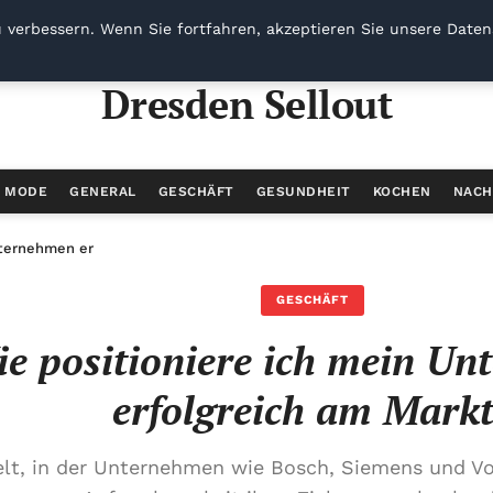
 verbessern. Wenn Sie fortfahren, akzeptieren Sie unsere Datens
Dresden Sellout
/ MODE
GENERAL
GESCHÄFT
GESUNDHEIT
KOCHEN
NACH
nternehmen erfolgreich am Markt?
GESCHÄFT
e positioniere ich mein U
erfolgreich am Mark
elt, in der Unternehmen wie Bosch, Siemens und V