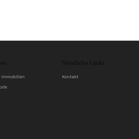
en
Nützliche Links
 Immobilien
Kontakt
ode
t