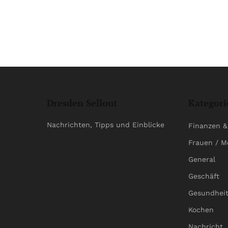
Dresden Sellout
Kategori
Nachrichten, Tipps und Einblicke
Finanzen &
Frauen / M
General
Geschäft
Gesundhei
Kochen
Nachricht