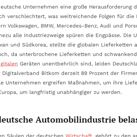
 deutsche Unternehmen eine große Herausforderung d
ich verschlechtert, was weitreichende Folgen für die
rn Volkswagen, BMW, Mercedes-Benz, Audi und Porsc
ezu alle Industriezweige spüren die Engpässe. Die Ur
aiwan und Südkorea, stellte die globalen Lieferketten
och, da unterbrochene Lieferketten und schwankend
igitalen
Geräten unentbehrlich sind, leiden Deutsch
t Digitalverband Bitkom derzeit 89 Prozent der Fir
 Unternehmen ergreifen Maßnahmen, um ihre Lieferke
Europa, um langfristig unabhängiger zu werden.
eutsche Automobilindustrie bela
ten Säulen der deutschen
Wirtschaft
, gehört zu den 