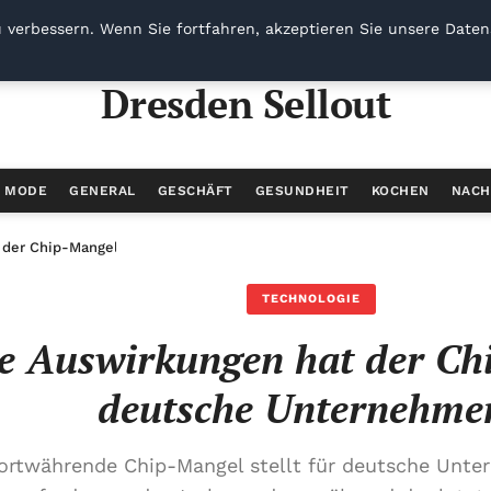
 verbessern. Wenn Sie fortfahren, akzeptieren Sie unsere Datens
Dresden Sellout
/ MODE
GENERAL
GESCHÄFT
GESUNDHEIT
KOCHEN
NACH
 der Chip-Mangel auf deutsche Unternehmen?
TECHNOLOGIE
e Auswirkungen hat der Ch
deutsche Unternehme
fortwährende Chip-Mangel stellt für deutsche Unte