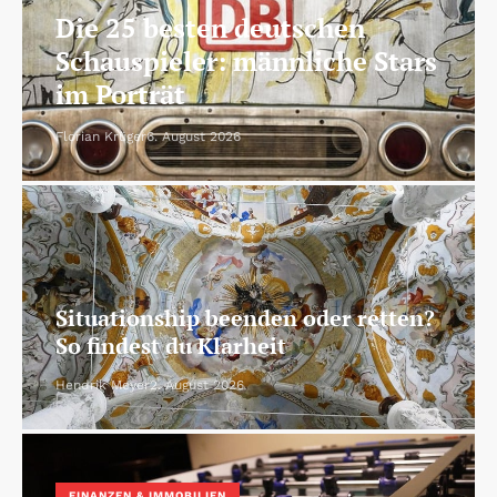
Die 25 besten deutschen
Schauspieler: männliche Stars
im Porträt
Florian Krüger
6. August 2026
Situationship beenden oder retten?
So findest du Klarheit
Hendrik Meyer
2. August 2026
FINANZEN & IMMOBILIEN