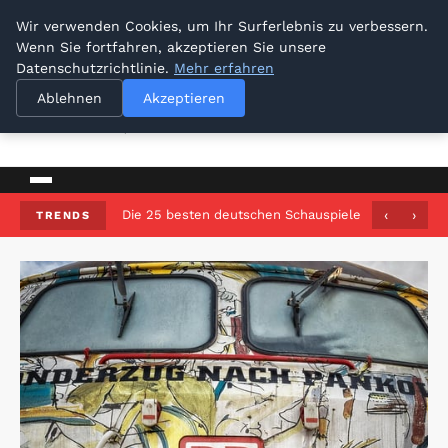
Wir verwenden Cookies, um Ihr Surferlebnis zu verbessern.
Wenn Sie fortfahren, akzeptieren Sie unsere
Datenschutzrichtlinie.
Mehr erfahren
Dresden Sellout
Ablehnen
Akzeptieren
NACHRICHTEN, TIPPS UND EINBLICKE
Die 25 besten deutschen Schauspieler: männliche S
‹
›
TRENDS